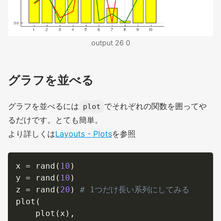
output 26 0
グラフを並べる
グラフを並べるには
でそれぞれの関数を囲ってや
plot
るだけです。とても簡単。
より詳しくは
Layouts - Plots
を参照
x 
=
 rand
(
10
)
y 
=
 rand
(
10
)
z 
=
 rand
(
20
)
# 1つだけ長い系列にしてみる
plot
(
    plot
(
x
)
,