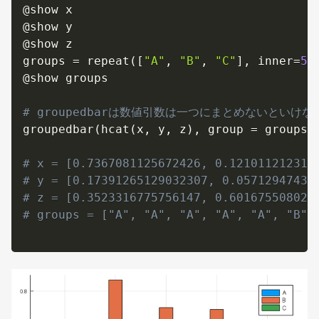
@show x

@show y

@show z

groups 
=
 repeat
(
[
"A"
,
"B"
,
"C"
]
,
 inner
=
5
)
@show groups

# groupedbarは数値引数は一つにまとめないといけ
groupedbar
(
hcat
(
x
,
 y
,
 z
)
,
 group 
=
 groups
,
# x = [0.7367081125672426, 0.121011212314
# y = [0.17391265129032307, 0.05712947439
# z = [0.3523316775756147, 0.601675508021
# groups = ["A", "A", "A", "A", "A", "B",