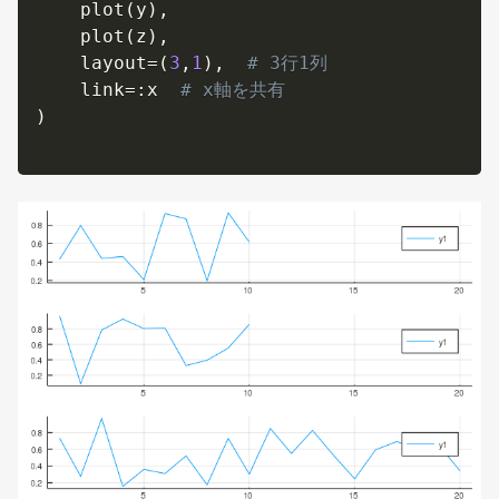
    plot
(
y
)
,
    plot
(
z
)
,
    layout
=
(
3
,
1
)
,
# 3行1列
    link
=
:
x  
# x軸を共有
)