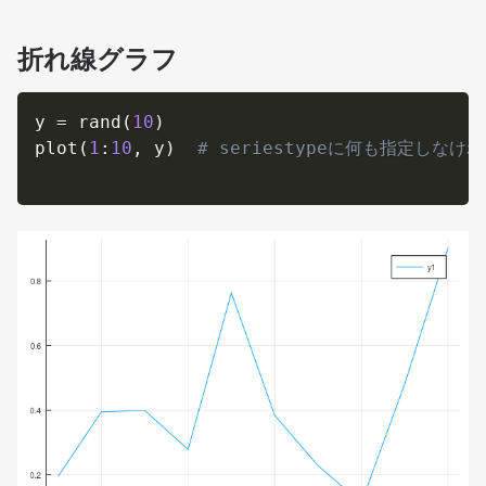
折れ線グラフ
y 
=
 rand
(
10
)
plot
(
1
:
10
,
 y
)
# seriestypeに何も指定しな