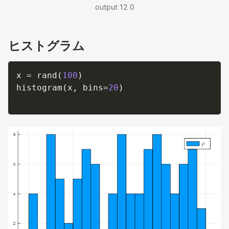
output 12 0
ヒストグラム
x 
=
 rand
(
100
)
histogram
(
x
,
 bins
=
20
)