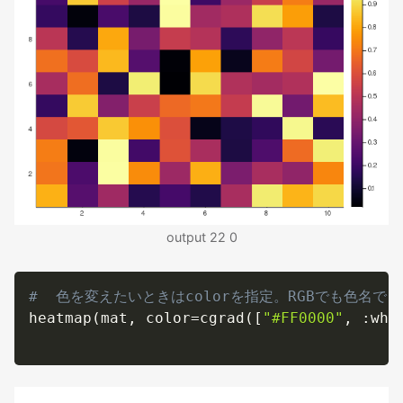
output 22 0
#  色を変えたいときはcolorを指定。RGBでも色名でもOK
heatmap
(
mat
,
 color
=
cgrad
(
[
"#FF0000"
,
:
whi