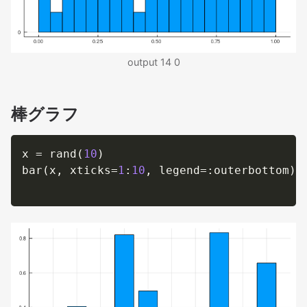
output 14 0
棒グラフ
x 
=
 rand
(
10
)
bar
(
x
,
 xticks
=
1
:
10
,
 legend
=
:
outerbottom
)