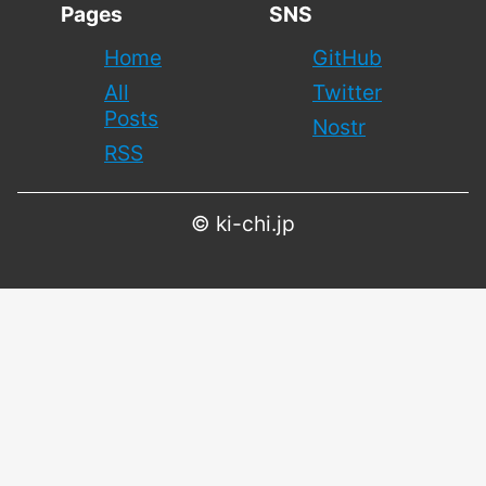
Pages
SNS
Home
GitHub
All
Twitter
Posts
Nostr
RSS
©
ki-chi.jp