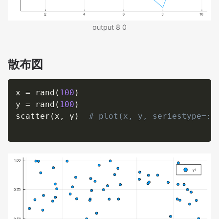
output 8 0
散布図
x 
=
 rand
(
100
)
y 
=
 rand
(
100
)
scatter
(
x
,
 y
)
# plot(x, y, seriestype=: