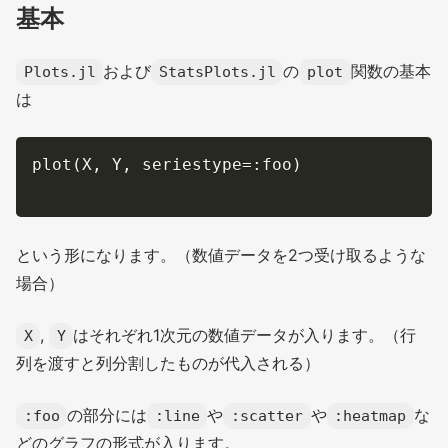
基本
および
の
関数の基本
Plots.jl
StatsPlots.jl
plot
は
plot
(
X
,
 Y
,
 seriestype
=
:
foo
)
という形になります。（数値データを2つ受け取るような
場合）
,
はそれぞれ1次元の数値データが入ります。（行
X
Y
列を渡すと列分割したものが代入される）
の部分には
や
や
な
:foo
:line
:scatter
:heatmap
どのグラフの形式が入ります。