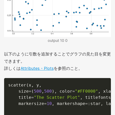
output 10 0
以下のように引数を追加することでグラフの見た目を変更
できます。
詳しくは
Attributes - Plots
を参照のこと。
scatter
(
x
,
 y
,
    size
=
(
500
,
500
)
,
 color
=
"#FF0000"
,
 xlab
    title
=
"The Scatter Plot"
,
 titlefontsi
    markersize
=
10
,
 markershape
=
:
star
,
 lab