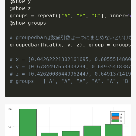
@show y

@show z

groups 
=
 repeat
(
[
"A"
,
"B"
,
"C"
]
,
 inner
=
5
)
@show groups

# groupedbarは数値引数は一つにまとめないといけ
groupedbar
(
hcat
(
x
,
 y
,
 z
)
,
 group 
=
 groups
,
# x = [0.04262221302161695, 0.60555148600
# y = [0.6784497653903234, 0.649354183878
# z = [0.42620086449962447, 0.64913714192
# groups = ["A", "A", "A", "A", "A", "B",