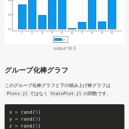
output 16 0
グループ化棒グラフ
このグループ化棒グラフと下の積み上げ棒グラフは
ではなく
の関数です。
Plots.jl
StatsPlot.jl
x 
=
 rand
(
5
)
y 
=
 rand
(
5
)
z 
=
 rand
(
5
)