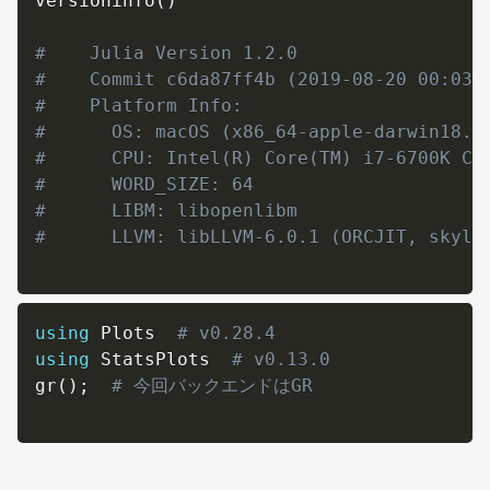
versioninfo
(
)
#    Julia Version 1.2.0
#    Commit c6da87ff4b (2019-08-20 00:03 
#    Platform Info:
#      OS: macOS (x86_64-apple-darwin18.6
#      CPU: Intel(R) Core(TM) i7-6700K CP
#      WORD_SIZE: 64
#      LIBM: libopenlibm
#      LLVM: libLLVM-6.0.1 (ORCJIT, skyla
using
 Plots  
# v0.28.4
using
 StatsPlots  
# v0.13.0
gr
(
)
;
# 今回バックエンドはGR