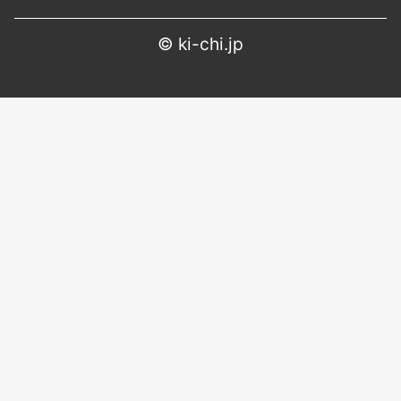
©
ki-chi.jp