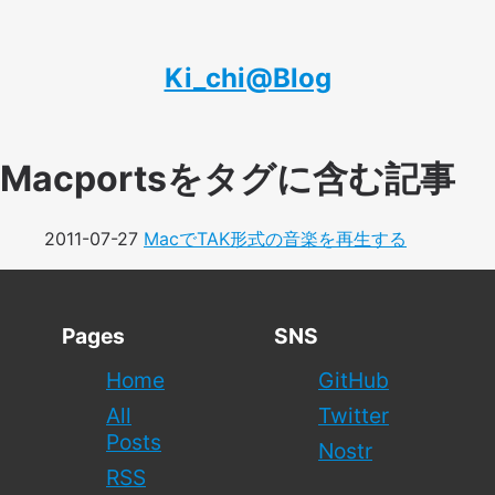
Ki_chi@Blog
Macportsをタグに含む記事
2011-07-27
MacでTAK形式の音楽を再生する
Pages
SNS
Home
GitHub
All
Twitter
Posts
Nostr
RSS