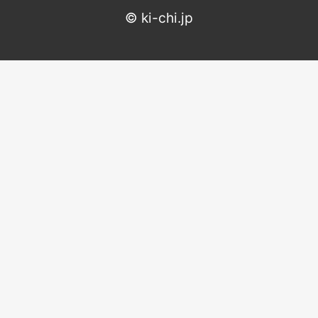
©
ki-chi.jp