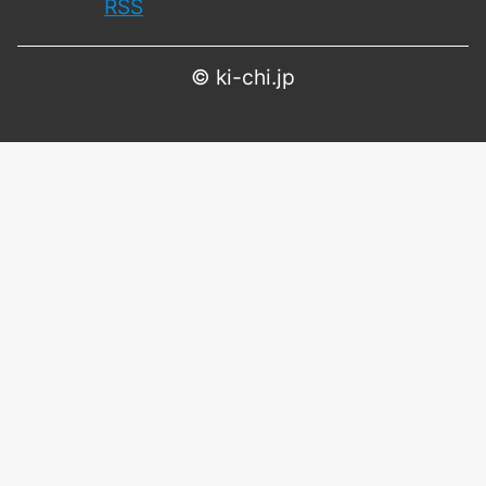
RSS
©
ki-chi.jp