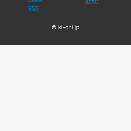
Nostr
RSS
©
ki-chi.jp