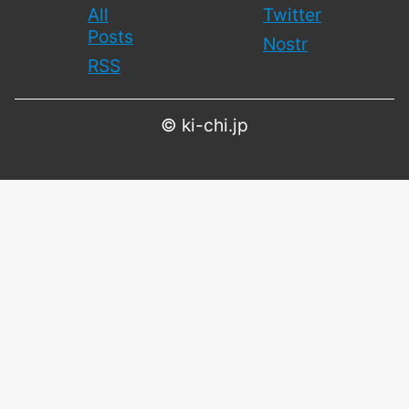
All
Twitter
Posts
Nostr
RSS
©
ki-chi.jp